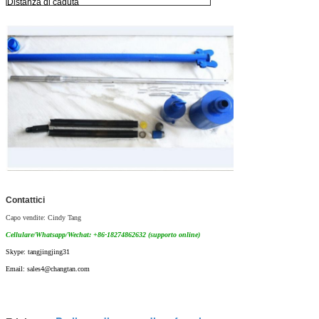
Distanza di caduta
760mm
Campionatore del
50.8mmOD*34.9mmID
cucchiaio
Contattici
Capo vendite: Cindy Tang
Cellulare/Whatsapp/Wechat: +86-18274862632 (supporto online)
Skype: tangjingjing31
Email: sales4@changtan.com