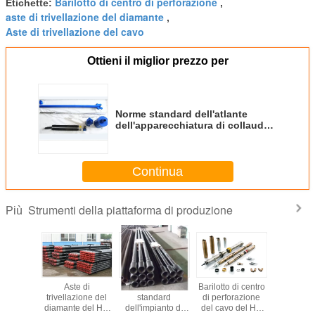
Barilotto di centro di perforazione
Etichette:
,
aste di trivellazione del diamante
,
Aste di trivellazione del cavo
Ottieni il miglior prezzo per
Norme standard dell'atlante
dell'apparecchiatura di collaudo
di penetrazione di SPT
Continua
Strumenti della piattaforma di produzione
Più
aforma di
Aste di
Strumenti
Barilotto di centro
Strumenti
one del
trivellazione del
standard
di perforazione
piattafo
l'acciaio
diamante del HQ
dell'impianto di
del cavo del HQ
produzio